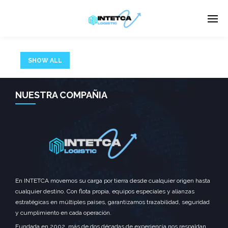
SHOW ALL
Enter tracking ID
There has been an error.
NUESTRA COMPAÑIA
We apologize for any inconvenience, please hit back on
your browser or use the search form below.
En INTETCA movemos su carga por tierra desde cualquier origen hasta
cualquier destino. Con flota propia, equipos especiales y alianzas
estratégicas en múltiples países, garantizamos trazabilidad, seguridad
y cumplimiento en cada operación.
Fundada en 2002, más de dos décadas de experiencia nos respaldan.