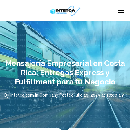
Enter tracking ID
Mensajería Empresarial en Costa
Rica: Entregas Express y
Fulfillment para tu Negocio
By
intetca.com
in
Company
Posted
julio 10, 2025 at 10:00 am