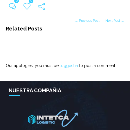
0
0
← Previous Post
Next Post →
Related Posts
Our apologies, you must be
logged in
to post a comment.
NUESTRA COMPAÑIA