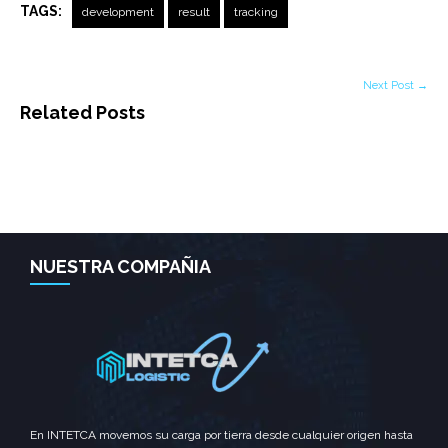
TAGS:
development
result
tracking
Next Post →
Related Posts
NUESTRA COMPAÑIA
En INTETCA movemos su carga por tierra desde cualquier origen hasta