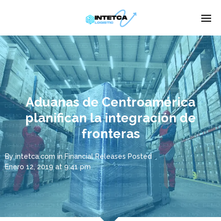
Enter tracking ID
Aduanas de Centroamérica
planifican la integración de
fronteras
By
intetca.com
in
Financial Releases
Posted
Enero 12, 2019 at 9:41 pm